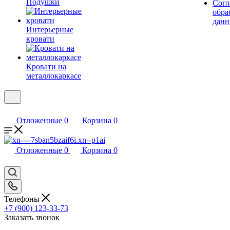
Подушки
Согл
обра
дан
Интерьерные
кровати
Кровати на
металлокаркасе
Отложенные
0
Корзина
0
Отложенные
0
Корзина
0
Телефоны
+7 (900) 123-33-73
Заказать звонок