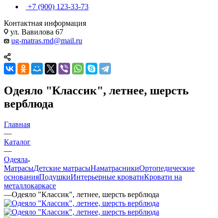
+7 (900) 123-33-73
Контактная информация
ул. Вавилова 67
ug-matras.rnd@mail.ru
Одеяло "Классик", летнее, шерсть
верблюда
Главная
—
Каталог
—
Одеяла
Матрасы
Детские матрасы
Наматрасники
Ортопедические
основания
Подушки
Интерьерные кровати
Кровати на
металлокаркасе
—
Одеяло "Классик", летнее, шерсть верблюда