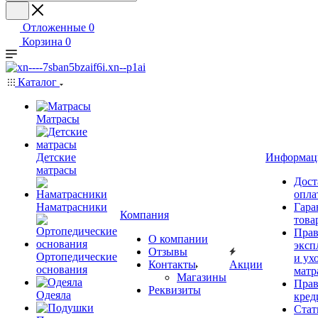
Отложенные
0
Корзина
0
Каталог
Матрасы
Детские
Информац
матрасы
Дост
опла
Наматрасники
Гара
Компания
това
Прав
О компании
эксп
Отзывы
Ортопедические
и ухо
Контакты
Акции
основания
матр
Магазины
Прав
Реквизиты
Одеяла
кред
Стат