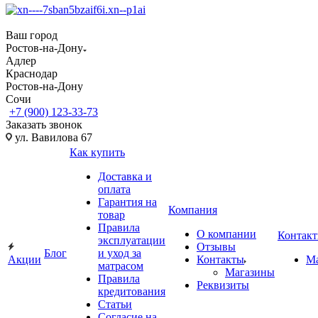
Ваш город
Ростов-на-Дону
Адлер
Краснодар
Ростов-на-Дону
Сочи
+7 (900) 123-33-73
Заказать звонок
ул. Вавилова 67
Как купить
Доставка и
оплата
Гарантия на
Компания
товар
Правила
О компании
Контак
эксплуатации
Отзывы
Блог
и уход за
Акции
Контакты
М
матрасом
Магазины
Правила
Реквизиты
кредитования
Статьи
Согласие на