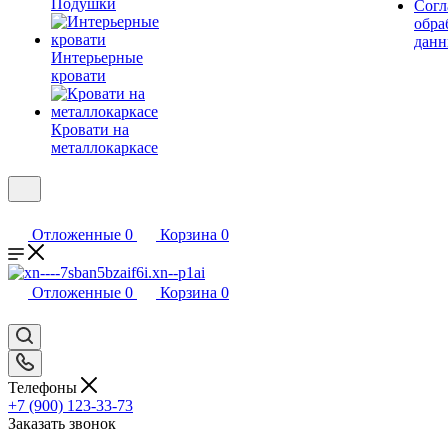
Подушки
Согл
обра
дан
Интерьерные
кровати
Кровати на
металлокаркасе
Отложенные
0
Корзина
0
Отложенные
0
Корзина
0
Телефоны
+7 (900) 123-33-73
Заказать звонок