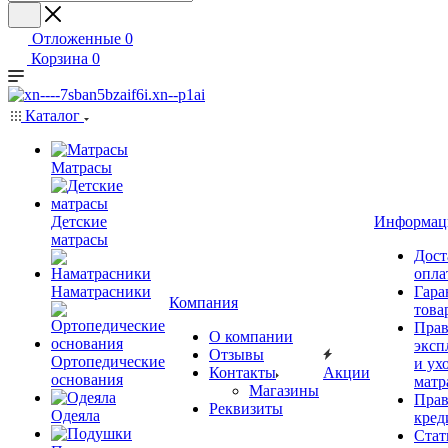
Отложенные
0
Корзина
0
Каталог
Матрасы
Детские
Информац
матрасы
Дост
опла
Наматрасники
Гара
Компания
това
Прав
О компании
эксп
Отзывы
Ортопедические
и ухо
Контакты
Акции
основания
матр
Магазины
Прав
Реквизиты
Одеяла
кред
Стат