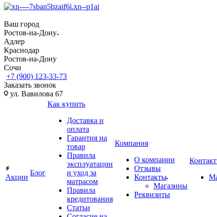
Ваш город
Ростов-на-Дону
Адлер
Краснодар
Ростов-на-Дону
Сочи
+7 (900) 123-33-73
Заказать звонок
ул. Вавилова 67
Как купить
Доставка и
оплата
Гарантия на
Компания
товар
Правила
О компании
Контак
эксплуатации
Отзывы
Блог
и уход за
Акции
Контакты
М
матрасом
Магазины
Правила
Реквизиты
кредитования
Статьи
Согласие на