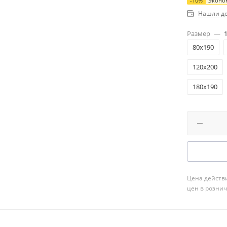
-
10
%
Эконо
Нашли д
Размер
—
80x190
120x200
180x190
Цена действи
цен в розни