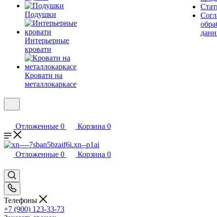
Стат
Подушки
Согл
обра
дан
Интерьерные
кровати
Кровати на
металлокаркасе
Отложенные
0
Корзина
0
Отложенные
0
Корзина
0
Телефоны
+7 (900) 123-33-73