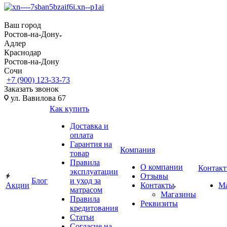
Ваш город
Ростов-на-Дону
Адлер
Краснодар
Ростов-на-Дону
Сочи
+7 (900) 123-33-73
Заказать звонок
ул. Вавилова 67
Как купить
Доставка и
оплата
Гарантия на
Компания
товар
Правила
О компании
Контак
эксплуатации
Отзывы
Блог
и уход за
Акции
Контакты
М
матрасом
Магазины
Правила
Реквизиты
кредитования
Статьи
Согласие на