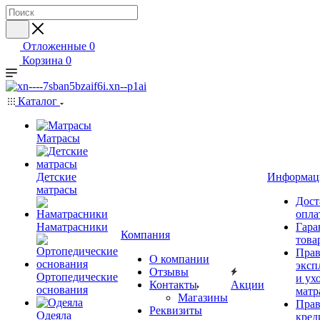
Отложенные
0
Корзина
0
Каталог
Матрасы
Детские
Информац
матрасы
Дост
опла
Наматрасники
Гара
Компания
това
Прав
О компании
эксп
Отзывы
Ортопедические
и ухо
Контакты
Акции
основания
матр
Магазины
Прав
Реквизиты
Одеяла
кред