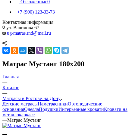
Отложенные
0
+7 (900) 123-33-73
Контактная информация
ул. Вавилова 67
ug-matras.rnd@mail.ru
Матрас Мустанг 180x200
Главная
—
Каталог
—
Матрасы в Ростове-на-Дону
Детские матрасы
Наматрасники
Ортопедические
основания
Одеяла
Подушки
Интерьерные кровати
Кровати на
металлокаркасе
—
Матрас Мустанг