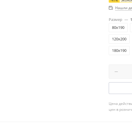
-
41
%
Эконо
Нашли д
Размер
—
80x190
120x200
180x190
Цена действи
цен в розни