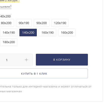
мия
2 500
руб.
ешевле?
140x200
80x200
90x190
90x200
120x190
140x190
140x200
160x190
160x200
180x200
В КОРЗИНУ
КУПИТЬ В 1 КЛИК
тельна только для интернет-магазина и может отличаться от
чных магазинах