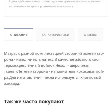
Цена действительна только для интернет-магазина и может
отличаться от цен в розничных магазинах
ОПИСАНИЕ
ХАРАКТЕРИСТИКИ
ОТЗЫВЫ
Мат­рас с раз­ной ком­плек­та­ци­ей сто­рон.«Зим­няя» сто­
рона - на­пол­ни­тель ла­текс.В ка­чес­тве жёс­тко­го слоя
тер­мос­креп­лённый вой­лок.Чехол - шер­стя­ная
ткань.«Лет­няя» сто­рона - на­пол­ни­тель ко­косо­вая кой­
ра.Для из­го­тов­ле­ния чехла используется хлоп­ко­вый
жак­кард.
Так же часто покупают