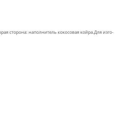
торая сторона: наполнитель ко­косо­вая кой­ра.Для из­го­