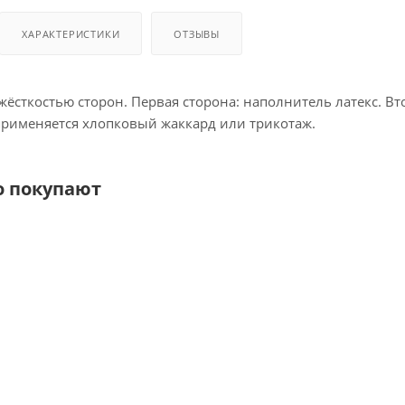
ХАРАКТЕРИСТИКИ
ОТЗЫВЫ
жёс­ткостью сто­рон. Первая сто­рона: на­пол­ни­тель ла­текс. В
при­меня­ет­ся хлоп­ко­вый жак­кард или три­котаж.
о покупают