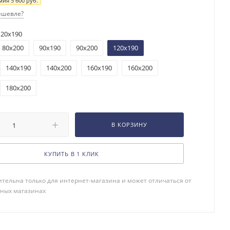
мия
5 600
руб.
ешевле?
120x190
80x200
90x190
90x200
120x190
140x190
140x200
160x190
160x200
180x200
В КОРЗИНУ
КУПИТЬ В 1 КЛИК
тельна только для интернет-магазина и может отличаться от
чных магазинах