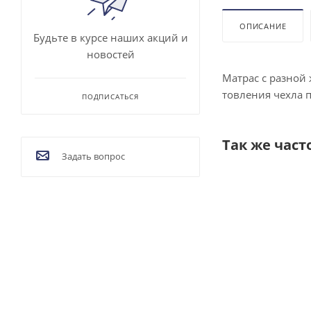
ОПИСАНИЕ
Будьте в курсе наших акций и
новостей
Мат­рас с раз­ной 
тов­ле­ния чех­ла 
ПОДПИСАТЬСЯ
Так же част
Задать вопрос