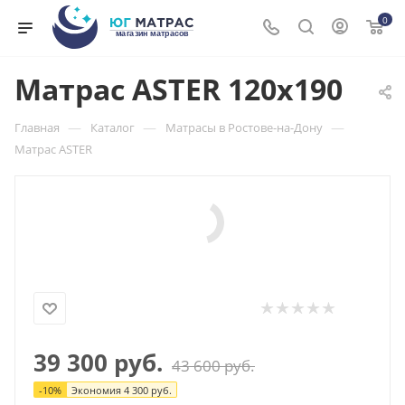
0
Матрас ASTER 120x190
—
—
—
Главная
Каталог
Матрасы в Ростове-на-Дону
Матрас ASTER
39 300
руб.
43 600
руб.
-
10
%
Экономия
4 300
руб.