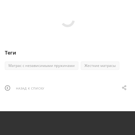
Теги
Матрас с независимыми пружинами
Жесткие матрасы
НАЗАД К СПИСКУ